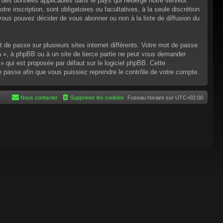
n des données applicables dans le pays qui héberge notre serveur.
re inscription, sont obligatoires ou facultatives, à la seule discrétion
ous pouvez décider de vous abonner ou non à la liste de diffusion du
t de passe sur plusieurs sites internet différents. Votre mot de passe
 », à phpBB ou à un site de tierce partie ne peut vous demander
 qui est proposée par défaut sur le logiciel phpBB. Cette
de passe afin que vous puissiez reprendre le contrôle de votre compte.
Nous contacter
Supprimer les cookies
Fuseau horaire sur
UTC+02:00