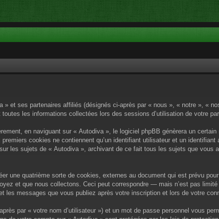
a » et ses partenaires affiliés (désignés ci-après par « nous », « notre », « n
 toutes les informations collectées lors des sessions d’utilisation de votre pa
rement, en naviguant sur « Autodiva », le logiciel phpBB génèrera un certain 
x premiers cookies ne contiennent qu’un identifiant utilisateur et un identif
sur les sujets de « Autodiva », archivant de ce fait tous les sujets que vous 
éer une quatrième sorte de cookies, externes au document qui est prévu pour 
yez et que nous collectons. Ceci peut correspondre — mais n’est pas limité 
) et les messages que vous publiez après votre inscription et lors de votre c
après par « votre nom d’utilisateur ») et un mot de passe personnel vous per