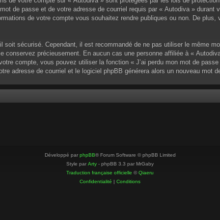
ons de votre compte sur « Autodiva » sont protégées par les lois de protectio
mot de passe et de votre adresse de courriel requis par « Autodiva » durant vot
ormations de votre compte vous souhaitez rendre publiques ou non. De plus, v
u’il soit sécurisé. Cependant, il est recommandé de ne pas utiliser le même mo
 le conservez précieusement. En aucun cas une personne affiliée à « Autodiva
otre compte, vous pouvez utiliser la fonction « J’ai perdu mon mot de passe »
votre adresse de courriel et le logiciel phpBB générera alors un nouveau mot 
Développé par
phpBB
® Forum Software © phpBB Limited
Style par
Arty
- phpBB 3.3 par MrGaby
Traduction française officielle
©
Qiaeru
Confidentialité
|
Conditions