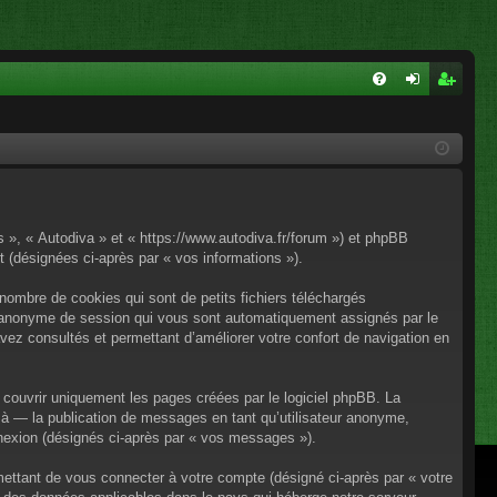
FA
on
ns
Q
ne
cri
xi
pti
on
on
os », « Autodiva » et « https://www.autodiva.fr/forum ») et phpBB
rt (désignées ci-après par « vos informations »).
nombre de cookies qui sont de petits fichiers téléchargés
iant anonyme de session qui vous sont automatiquement assignés par le
avez consultés et permettant d’améliorer votre confort de navigation en
couvrir uniquement les pages créées par le logiciel phpBB. La
à — la publication de messages en tant qu’utilisateur anonyme,
onnexion (désignés ci-après par « vos messages »).
mettant de vous connecter à votre compte (désigné ci-après par « votre