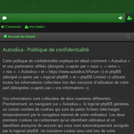
or
Connexion
Inscription
on
ns
u
ne
cri
Accueil du forum
m
xi
pti
Autodiva - Politique de confidentialité
s
on
on
Cette politique de confidentialité explique en détail comment « Autodiva »
et ses partenaires affiliés (désignés ci-après par « nous », « notre »,
« nos », « Autodiva » et « https://www.autodiva.fr/forum ») et phpBB
(désigné ci-après par « logiciel phpBB » et « phpBB Limited ») utilisent
toutes les informations collectées lors des sessions d’utilisation de votre
part (désignées ci-après par « vos informations »).
Vos informations sont collectées de deux manières différentes.
Premièrement, en naviguant sur « Autodiva », le logiciel phpBB génèrera
un certain nombre de cookies qui sont de petits fichiers téléchargés
temporairement par le navigateur internet de votre ordinateur. Les deux
premiers cookies ne contiennent qu’un identifiant utilisateur et un
identifiant anonyme de session qui vous sont automatiquement assignés
par le logiciel phpBB. Un troisième cookie sera créé lors de votre