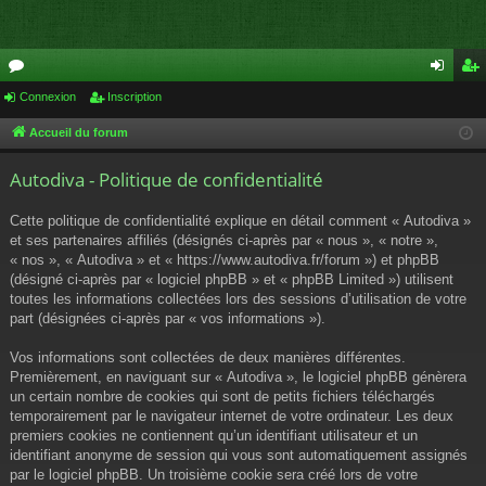
or
Connexion
Inscription
on
ns
u
ne
cri
Accueil du forum
m
xi
pti
Autodiva - Politique de confidentialité
s
on
on
Cette politique de confidentialité explique en détail comment « Autodiva »
et ses partenaires affiliés (désignés ci-après par « nous », « notre »,
« nos », « Autodiva » et « https://www.autodiva.fr/forum ») et phpBB
(désigné ci-après par « logiciel phpBB » et « phpBB Limited ») utilisent
toutes les informations collectées lors des sessions d’utilisation de votre
part (désignées ci-après par « vos informations »).
Vos informations sont collectées de deux manières différentes.
Premièrement, en naviguant sur « Autodiva », le logiciel phpBB génèrera
un certain nombre de cookies qui sont de petits fichiers téléchargés
temporairement par le navigateur internet de votre ordinateur. Les deux
premiers cookies ne contiennent qu’un identifiant utilisateur et un
identifiant anonyme de session qui vous sont automatiquement assignés
par le logiciel phpBB. Un troisième cookie sera créé lors de votre