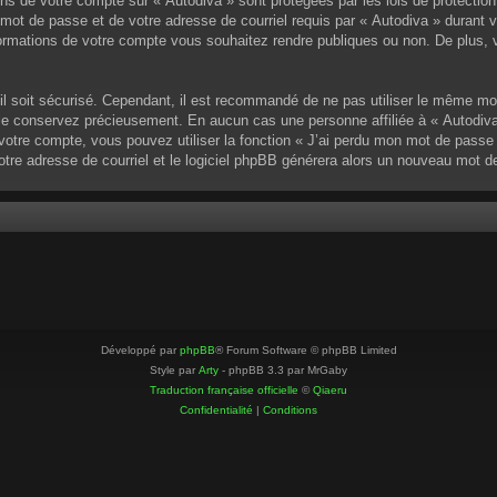
ons de votre compte sur « Autodiva » sont protégées par les lois de protectio
mot de passe et de votre adresse de courriel requis par « Autodiva » durant vot
ormations de votre compte vous souhaitez rendre publiques ou non. De plus, v
u’il soit sécurisé. Cependant, il est recommandé de ne pas utiliser le même mo
 le conservez précieusement. En aucun cas une personne affiliée à « Autodiva
otre compte, vous pouvez utiliser la fonction « J’ai perdu mon mot de passe »
votre adresse de courriel et le logiciel phpBB générera alors un nouveau mot 
Développé par
phpBB
® Forum Software © phpBB Limited
Style par
Arty
- phpBB 3.3 par MrGaby
Traduction française officielle
©
Qiaeru
Confidentialité
|
Conditions