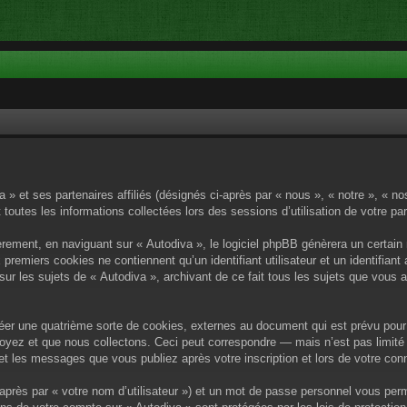
a » et ses partenaires affiliés (désignés ci-après par « nous », « notre », « n
 toutes les informations collectées lors des sessions d’utilisation de votre pa
rement, en naviguant sur « Autodiva », le logiciel phpBB génèrera un certain 
x premiers cookies ne contiennent qu’un identifiant utilisateur et un identif
sur les sujets de « Autodiva », archivant de ce fait tous les sujets que vous 
éer une quatrième sorte de cookies, externes au document qui est prévu pour 
yez et que nous collectons. Ceci peut correspondre — mais n’est pas limité 
) et les messages que vous publiez après votre inscription et lors de votre c
après par « votre nom d’utilisateur ») et un mot de passe personnel vous per