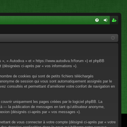
FA
on
ns
Q
ne
cri
xi
pti
on
on
os », « Autodiva » et « https://www.autodiva.fr/forum ») et phpBB
rt (désignées ci-après par « vos informations »).
nombre de cookies qui sont de petits fichiers téléchargés
iant anonyme de session qui vous sont automatiquement assignés par le
avez consultés et permettant d’améliorer votre confort de navigation en
couvrir uniquement les pages créées par le logiciel phpBB. La
à — la publication de messages en tant qu’utilisateur anonyme,
onnexion (désignés ci-après par « vos messages »).
mettant de vous connecter à votre compte (désigné ci-après par « votre