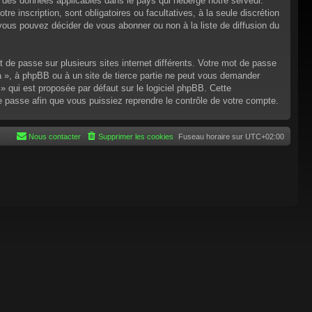
n des données applicables dans le pays qui héberge notre serveur.
re inscription, sont obligatoires ou facultatives, à la seule discrétion
ous pouvez décider de vous abonner ou non à la liste de diffusion du
t de passe sur plusieurs sites internet différents. Votre mot de passe
 », à phpBB ou à un site de tierce partie ne peut vous demander
 qui est proposée par défaut sur le logiciel phpBB. Cette
de passe afin que vous puissiez reprendre le contrôle de votre compte.
Nous contacter
Supprimer les cookies
Fuseau horaire sur
UTC+02:00