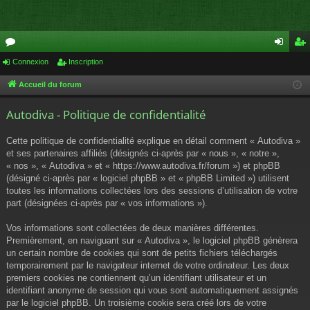
or
Connexion
Inscription
on
ns
u
ne
cri
Accueil du forum
m
xi
pti
Autodiva - Politique de confidentialité
s
on
on
Cette politique de confidentialité explique en détail comment « Autodiva »
et ses partenaires affiliés (désignés ci-après par « nous », « notre »,
« nos », « Autodiva » et « https://www.autodiva.fr/forum ») et phpBB
(désigné ci-après par « logiciel phpBB » et « phpBB Limited ») utilisent
toutes les informations collectées lors des sessions d’utilisation de votre
part (désignées ci-après par « vos informations »).
Vos informations sont collectées de deux manières différentes.
Premièrement, en naviguant sur « Autodiva », le logiciel phpBB génèrera
un certain nombre de cookies qui sont de petits fichiers téléchargés
temporairement par le navigateur internet de votre ordinateur. Les deux
premiers cookies ne contiennent qu’un identifiant utilisateur et un
identifiant anonyme de session qui vous sont automatiquement assignés
par le logiciel phpBB. Un troisième cookie sera créé lors de votre