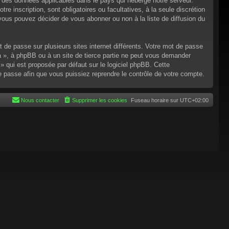
n des données applicables dans le pays qui héberge notre serveur.
re inscription, sont obligatoires ou facultatives, à la seule discrétion
ous pouvez décider de vous abonner ou non à la liste de diffusion du
t de passe sur plusieurs sites internet différents. Votre mot de passe
 », à phpBB ou à un site de tierce partie ne peut vous demander
 qui est proposée par défaut sur le logiciel phpBB. Cette
de passe afin que vous puissiez reprendre le contrôle de votre compte.
Nous contacter
Supprimer les cookies
Fuseau horaire sur
UTC+02:00