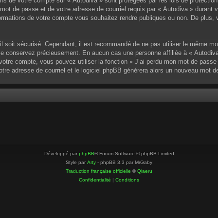
ons de votre compte sur « Autodiva » sont protégées par les lois de protectio
mot de passe et de votre adresse de courriel requis par « Autodiva » durant vot
ormations de votre compte vous souhaitez rendre publiques ou non. De plus, v
u’il soit sécurisé. Cependant, il est recommandé de ne pas utiliser le même mo
 le conservez précieusement. En aucun cas une personne affiliée à « Autodiva
otre compte, vous pouvez utiliser la fonction « J’ai perdu mon mot de passe »
votre adresse de courriel et le logiciel phpBB générera alors un nouveau mot 
Développé par
phpBB
® Forum Software © phpBB Limited
Style par
Arty
- phpBB 3.3 par MrGaby
Traduction française officielle
©
Qiaeru
Confidentialité
|
Conditions