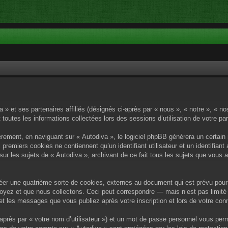
a » et ses partenaires affiliés (désignés ci-après par « nous », « notre », « n
 toutes les informations collectées lors des sessions d’utilisation de votre pa
rement, en naviguant sur « Autodiva », le logiciel phpBB génèrera un certain 
x premiers cookies ne contiennent qu’un identifiant utilisateur et un identif
sur les sujets de « Autodiva », archivant de ce fait tous les sujets que vous 
éer une quatrième sorte de cookies, externes au document qui est prévu pour 
yez et que nous collectons. Ceci peut correspondre — mais n’est pas limité 
) et les messages que vous publiez après votre inscription et lors de votre c
après par « votre nom d’utilisateur ») et un mot de passe personnel vous per