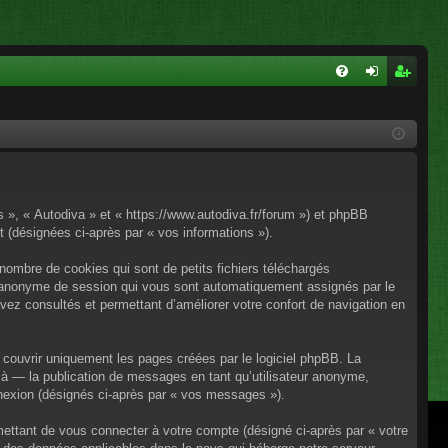
FA
on
ns
Q
ne
cri
xi
pti
on
on
os », « Autodiva » et « https://www.autodiva.fr/forum ») et phpBB
rt (désignées ci-après par « vos informations »).
nombre de cookies qui sont de petits fichiers téléchargés
iant anonyme de session qui vous sont automatiquement assignés par le
avez consultés et permettant d’améliorer votre confort de navigation en
couvrir uniquement les pages créées par le logiciel phpBB. La
à — la publication de messages en tant qu’utilisateur anonyme,
onnexion (désignés ci-après par « vos messages »).
mettant de vous connecter à votre compte (désigné ci-après par « votre