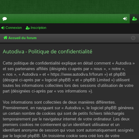
or
Connexion
Inscription
on
ns
u
ne
cri
Accueil du forum
m
xi
pti
Autodiva - Politique de confidentialité
s
on
on
Cette politique de confidentialité explique en détail comment « Autodiva »
et ses partenaires affiliés (désignés ci-après par « nous », « notre »,
« nos », « Autodiva » et « https://www.autodiva.fr/forum ») et phpBB
(désigné ci-après par « logiciel phpBB » et « phpBB Limited ») utilisent
toutes les informations collectées lors des sessions d’utilisation de votre
part (désignées ci-après par « vos informations »).
Vos informations sont collectées de deux manières différentes.
Premièrement, en naviguant sur « Autodiva », le logiciel phpBB génèrera
un certain nombre de cookies qui sont de petits fichiers téléchargés
temporairement par le navigateur internet de votre ordinateur. Les deux
premiers cookies ne contiennent qu’un identifiant utilisateur et un
identifiant anonyme de session qui vous sont automatiquement assignés
par le logiciel phpBB. Un troisième cookie sera créé lors de votre