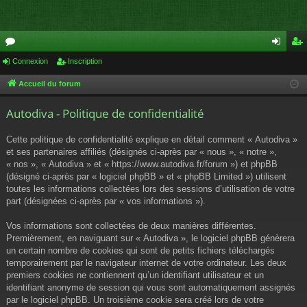
or
Connexion
Inscription
on
ns
u
ne
cri
Accueil du forum
m
xi
pti
Autodiva - Politique de confidentialité
s
on
on
Cette politique de confidentialité explique en détail comment « Autodiva »
et ses partenaires affiliés (désignés ci-après par « nous », « notre »,
« nos », « Autodiva » et « https://www.autodiva.fr/forum ») et phpBB
(désigné ci-après par « logiciel phpBB » et « phpBB Limited ») utilisent
toutes les informations collectées lors des sessions d’utilisation de votre
part (désignées ci-après par « vos informations »).
Vos informations sont collectées de deux manières différentes.
Premièrement, en naviguant sur « Autodiva », le logiciel phpBB génèrera
un certain nombre de cookies qui sont de petits fichiers téléchargés
temporairement par le navigateur internet de votre ordinateur. Les deux
premiers cookies ne contiennent qu’un identifiant utilisateur et un
identifiant anonyme de session qui vous sont automatiquement assignés
par le logiciel phpBB. Un troisième cookie sera créé lors de votre