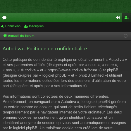
or
Connexion
Inscription
on
ns
u
ne
cri
Accueil du forum
m
xi
pti
Autodiva - Politique de confidentialité
s
on
on
Cette politique de confidentialité explique en détail comment « Autodiva »
et ses partenaires affiliés (désignés ci-après par « nous », « notre »,
« nos », « Autodiva » et « https://www.autodiva.fr/forum ») et phpBB
(désigné ci-après par « logiciel phpBB » et « phpBB Limited ») utilisent
toutes les informations collectées lors des sessions d’utilisation de votre
part (désignées ci-après par « vos informations »).
Vos informations sont collectées de deux manières différentes.
Premièrement, en naviguant sur « Autodiva », le logiciel phpBB génèrera
un certain nombre de cookies qui sont de petits fichiers téléchargés
temporairement par le navigateur internet de votre ordinateur. Les deux
premiers cookies ne contiennent qu’un identifiant utilisateur et un
identifiant anonyme de session qui vous sont automatiquement assignés
par le logiciel phpBB. Un troisième cookie sera créé lors de votre