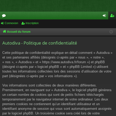
or
Connexion
Inscription
on
ns
u
ne
cri
Accueil du forum
m
xi
pti
Autodiva - Politique de confidentialité
s
on
on
Cette politique de confidentialité explique en détail comment « Autodiva »
et ses partenaires affiliés (désignés ci-après par « nous », « notre »,
« nos », « Autodiva » et « https://www.autodiva.fr/forum ») et phpBB
(désigné ci-après par « logiciel phpBB » et « phpBB Limited ») utilisent
toutes les informations collectées lors des sessions d’utilisation de votre
part (désignées ci-après par « vos informations »).
Vos informations sont collectées de deux manières différentes.
Premièrement, en naviguant sur « Autodiva », le logiciel phpBB génèrera
un certain nombre de cookies qui sont de petits fichiers téléchargés
temporairement par le navigateur internet de votre ordinateur. Les deux
premiers cookies ne contiennent qu’un identifiant utilisateur et un
identifiant anonyme de session qui vous sont automatiquement assignés
par le logiciel phpBB. Un troisième cookie sera créé lors de votre