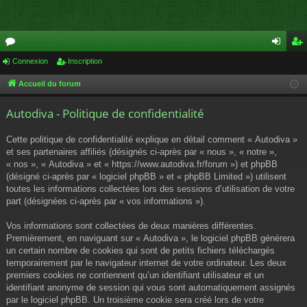
or
Connexion
Inscription
on
ns
u
ne
cri
Accueil du forum
m
xi
pti
Autodiva - Politique de confidentialité
s
on
on
Cette politique de confidentialité explique en détail comment « Autodiva »
et ses partenaires affiliés (désignés ci-après par « nous », « notre »,
« nos », « Autodiva » et « https://www.autodiva.fr/forum ») et phpBB
(désigné ci-après par « logiciel phpBB » et « phpBB Limited ») utilisent
toutes les informations collectées lors des sessions d’utilisation de votre
part (désignées ci-après par « vos informations »).
Vos informations sont collectées de deux manières différentes.
Premièrement, en naviguant sur « Autodiva », le logiciel phpBB génèrera
un certain nombre de cookies qui sont de petits fichiers téléchargés
temporairement par le navigateur internet de votre ordinateur. Les deux
premiers cookies ne contiennent qu’un identifiant utilisateur et un
identifiant anonyme de session qui vous sont automatiquement assignés
par le logiciel phpBB. Un troisième cookie sera créé lors de votre