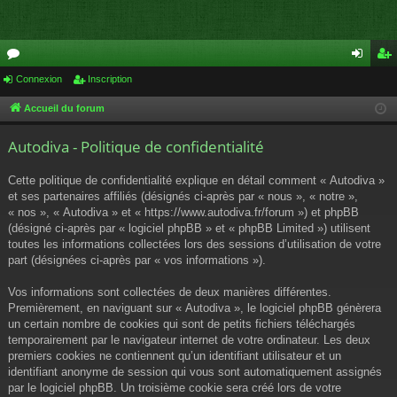
or
Connexion
Inscription
on
ns
u
ne
cri
Accueil du forum
m
xi
pti
Autodiva - Politique de confidentialité
s
on
on
Cette politique de confidentialité explique en détail comment « Autodiva »
et ses partenaires affiliés (désignés ci-après par « nous », « notre »,
« nos », « Autodiva » et « https://www.autodiva.fr/forum ») et phpBB
(désigné ci-après par « logiciel phpBB » et « phpBB Limited ») utilisent
toutes les informations collectées lors des sessions d’utilisation de votre
part (désignées ci-après par « vos informations »).
Vos informations sont collectées de deux manières différentes.
Premièrement, en naviguant sur « Autodiva », le logiciel phpBB génèrera
un certain nombre de cookies qui sont de petits fichiers téléchargés
temporairement par le navigateur internet de votre ordinateur. Les deux
premiers cookies ne contiennent qu’un identifiant utilisateur et un
identifiant anonyme de session qui vous sont automatiquement assignés
par le logiciel phpBB. Un troisième cookie sera créé lors de votre