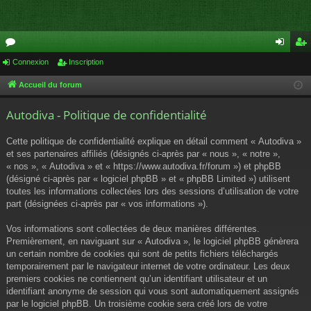
or
Connexion
Inscription
on
ns
u
ne
cri
Accueil du forum
m
xi
pti
Autodiva - Politique de confidentialité
s
on
on
Cette politique de confidentialité explique en détail comment « Autodiva »
et ses partenaires affiliés (désignés ci-après par « nous », « notre »,
« nos », « Autodiva » et « https://www.autodiva.fr/forum ») et phpBB
(désigné ci-après par « logiciel phpBB » et « phpBB Limited ») utilisent
toutes les informations collectées lors des sessions d’utilisation de votre
part (désignées ci-après par « vos informations »).
Vos informations sont collectées de deux manières différentes.
Premièrement, en naviguant sur « Autodiva », le logiciel phpBB génèrera
un certain nombre de cookies qui sont de petits fichiers téléchargés
temporairement par le navigateur internet de votre ordinateur. Les deux
premiers cookies ne contiennent qu’un identifiant utilisateur et un
identifiant anonyme de session qui vous sont automatiquement assignés
par le logiciel phpBB. Un troisième cookie sera créé lors de votre