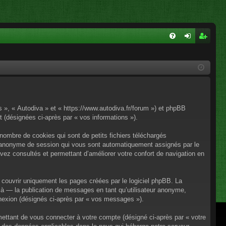
FA
on
ns
Q
ne
cri
xi
pti
on
on
os », « Autodiva » et « https://www.autodiva.fr/forum ») et phpBB
rt (désignées ci-après par « vos informations »).
nombre de cookies qui sont de petits fichiers téléchargés
iant anonyme de session qui vous sont automatiquement assignés par le
avez consultés et permettant d’améliorer votre confort de navigation en
couvrir uniquement les pages créées par le logiciel phpBB. La
à — la publication de messages en tant qu’utilisateur anonyme,
onnexion (désignés ci-après par « vos messages »).
mettant de vous connecter à votre compte (désigné ci-après par « votre