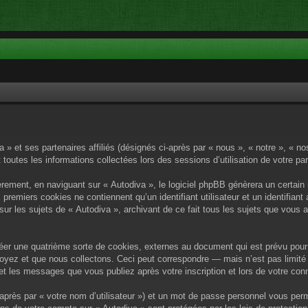
a » et ses partenaires affiliés (désignés ci-après par « nous », « notre », « n
 toutes les informations collectées lors des sessions d’utilisation de votre pa
rement, en naviguant sur « Autodiva », le logiciel phpBB génèrera un certain 
x premiers cookies ne contiennent qu’un identifiant utilisateur et un identif
sur les sujets de « Autodiva », archivant de ce fait tous les sujets que vous 
éer une quatrième sorte de cookies, externes au document qui est prévu pour 
yez et que nous collectons. Ceci peut correspondre — mais n’est pas limité 
) et les messages que vous publiez après votre inscription et lors de votre c
après par « votre nom d’utilisateur ») et un mot de passe personnel vous per