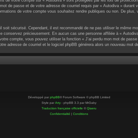
ons de votre compte sur « Autodiva » sont protégées par les lois de protectio
mot de passe et de votre adresse de courriel requis par « Autodiva » durant vot
ormations de votre compte vous souhaitez rendre publiques ou non. De plus, v
u’il soit sécurisé. Cependant, il est recommandé de ne pas utiliser le même mo
 le conservez précieusement. En aucun cas une personne affiliée à « Autodiva
otre compte, vous pouvez utiliser la fonction « J’ai perdu mon mot de passe »
votre adresse de courriel et le logiciel phpBB générera alors un nouveau mot 
Développé par
phpBB
® Forum Software © phpBB Limited
Style par
Arty
- phpBB 3.3 par MrGaby
Traduction française officielle
©
Qiaeru
Confidentialité
|
Conditions