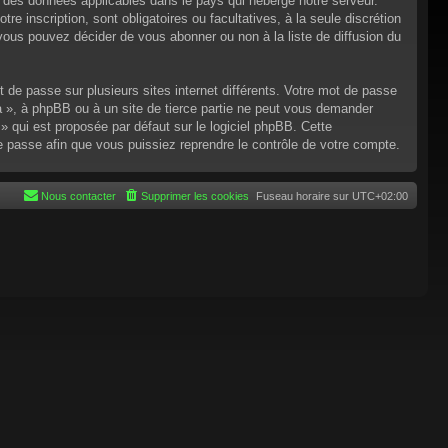
n des données applicables dans le pays qui héberge notre serveur.
re inscription, sont obligatoires ou facultatives, à la seule discrétion
ous pouvez décider de vous abonner ou non à la liste de diffusion du
t de passe sur plusieurs sites internet différents. Votre mot de passe
 », à phpBB ou à un site de tierce partie ne peut vous demander
 qui est proposée par défaut sur le logiciel phpBB. Cette
de passe afin que vous puissiez reprendre le contrôle de votre compte.
Nous contacter
Supprimer les cookies
Fuseau horaire sur
UTC+02:00