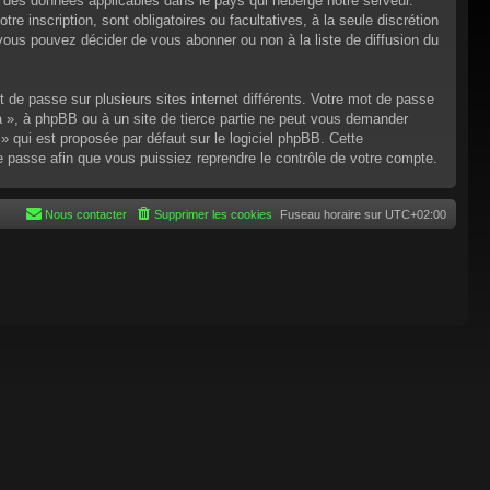
n des données applicables dans le pays qui héberge notre serveur.
re inscription, sont obligatoires ou facultatives, à la seule discrétion
ous pouvez décider de vous abonner ou non à la liste de diffusion du
t de passe sur plusieurs sites internet différents. Votre mot de passe
 », à phpBB ou à un site de tierce partie ne peut vous demander
 qui est proposée par défaut sur le logiciel phpBB. Cette
de passe afin que vous puissiez reprendre le contrôle de votre compte.
Nous contacter
Supprimer les cookies
Fuseau horaire sur
UTC+02:00