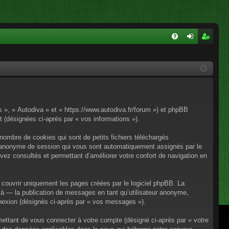
FA
on
ns
Q
ne
cri
xi
pti
on
on
os », « Autodiva » et « https://www.autodiva.fr/forum ») et phpBB
rt (désignées ci-après par « vos informations »).
nombre de cookies qui sont de petits fichiers téléchargés
iant anonyme de session qui vous sont automatiquement assignés par le
avez consultés et permettant d’améliorer votre confort de navigation en
couvrir uniquement les pages créées par le logiciel phpBB. La
à — la publication de messages en tant qu’utilisateur anonyme,
onnexion (désignés ci-après par « vos messages »).
mettant de vous connecter à votre compte (désigné ci-après par « votre