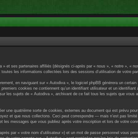
a » et ses partenaires affiliés (désignés ci-après par « nous », « notre », « n
 toutes les informations collectées lors des sessions d’utilisation de votre pa
rement, en naviguant sur « Autodiva », le logiciel phpBB génèrera un certain 
x premiers cookies ne contiennent qu’un identifiant utilisateur et un identif
sur les sujets de « Autodiva », archivant de ce fait tous les sujets que vous 
éer une quatrième sorte de cookies, externes au document qui est prévu pour 
yez et que nous collectons. Ceci peut correspondre — mais n’est pas limité 
) et les messages que vous publiez après votre inscription et lors de votre c
après par « votre nom d’utilisateur ») et un mot de passe personnel vous per