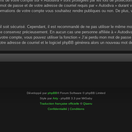
ons de votre compte sur « Autodiva » sont protégées par les lois de protectio
mot de passe et de votre adresse de courriel requis par « Autodiva » durant vot
ormations de votre compte vous souhaitez rendre publiques ou non. De plus, v
u’il soit sécurisé. Cependant, il est recommandé de ne pas utiliser le même mo
 le conservez précieusement. En aucun cas une personne affiliée à « Autodiva
otre compte, vous pouvez utiliser la fonction « J’ai perdu mon mot de passe »
votre adresse de courriel et le logiciel phpBB générera alors un nouveau mot 
Développé par
phpBB
® Forum Software © phpBB Limited
Style par
Arty
- phpBB 3.3 par MrGaby
Traduction française officielle
©
Qiaeru
Confidentialité
|
Conditions