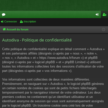
or
Connexion
Inscription
on
ns
u
ne
cri
Accueil du forum
m
xi
pti
Autodiva - Politique de confidentialité
s
on
on
Cette politique de confidentialité explique en détail comment « Autodiva »
et ses partenaires affiliés (désignés ci-après par « nous », « notre »,
« nos », « Autodiva » et « https://www.autodiva.fr/forum ») et phpBB
(désigné ci-après par « logiciel phpBB » et « phpBB Limited ») utilisent
toutes les informations collectées lors des sessions d’utilisation de votre
part (désignées ci-après par « vos informations »).
Vos informations sont collectées de deux manières différentes.
Premièrement, en naviguant sur « Autodiva », le logiciel phpBB génèrera
un certain nombre de cookies qui sont de petits fichiers téléchargés
temporairement par le navigateur internet de votre ordinateur. Les deux
premiers cookies ne contiennent qu’un identifiant utilisateur et un
identifiant anonyme de session qui vous sont automatiquement assignés
par le logiciel phpBB. Un troisième cookie sera créé lors de votre