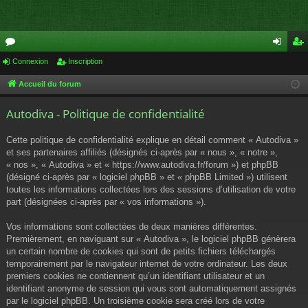
or
Connexion
Inscription
on
ns
u
ne
cri
Accueil du forum
m
xi
pti
Autodiva - Politique de confidentialité
s
on
on
Cette politique de confidentialité explique en détail comment « Autodiva »
et ses partenaires affiliés (désignés ci-après par « nous », « notre »,
« nos », « Autodiva » et « https://www.autodiva.fr/forum ») et phpBB
(désigné ci-après par « logiciel phpBB » et « phpBB Limited ») utilisent
toutes les informations collectées lors des sessions d’utilisation de votre
part (désignées ci-après par « vos informations »).
Vos informations sont collectées de deux manières différentes.
Premièrement, en naviguant sur « Autodiva », le logiciel phpBB génèrera
un certain nombre de cookies qui sont de petits fichiers téléchargés
temporairement par le navigateur internet de votre ordinateur. Les deux
premiers cookies ne contiennent qu’un identifiant utilisateur et un
identifiant anonyme de session qui vous sont automatiquement assignés
par le logiciel phpBB. Un troisième cookie sera créé lors de votre