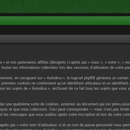
a » et ses partenaires affiliés (désignés ci-après par « nous », « notre », « n
 toutes les informations collectées lors des sessions d’utilisation de votre pa
rement, en naviguant sur « Autodiva », le logiciel phpBB génèrera un certain 
x premiers cookies ne contiennent qu’un identifiant utilisateur et un identif
sur les sujets de « Autodiva », archivant de ce fait tous les sujets que vous 
éer une quatrième sorte de cookies, externes au document qui est prévu pour 
yez et que nous collectons. Ceci peut correspondre — mais n’est pas limité 
) et les messages que vous publiez après votre inscription et lors de votre c
après par « votre nom d’utilisateur ») et un mot de passe personnel vous per