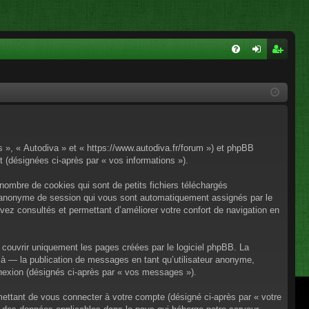
FA
on
ns
Q
ne
cri
xi
pti
on
on
os », « Autodiva » et « https://www.autodiva.fr/forum ») et phpBB
rt (désignées ci-après par « vos informations »).
nombre de cookies qui sont de petits fichiers téléchargés
iant anonyme de session qui vous sont automatiquement assignés par le
avez consultés et permettant d’améliorer votre confort de navigation en
couvrir uniquement les pages créées par le logiciel phpBB. La
à — la publication de messages en tant qu’utilisateur anonyme,
onnexion (désignés ci-après par « vos messages »).
mettant de vous connecter à votre compte (désigné ci-après par « votre