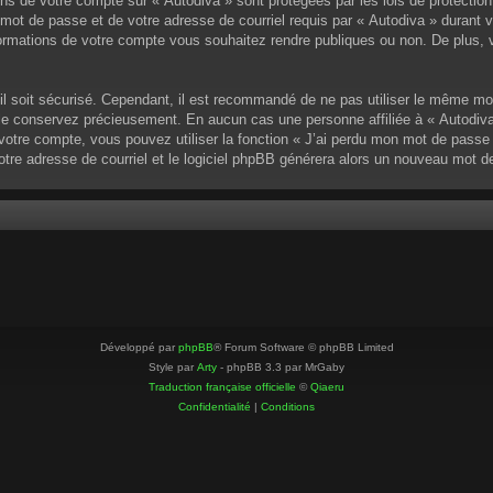
ons de votre compte sur « Autodiva » sont protégées par les lois de protectio
mot de passe et de votre adresse de courriel requis par « Autodiva » durant vot
ormations de votre compte vous souhaitez rendre publiques ou non. De plus, v
u’il soit sécurisé. Cependant, il est recommandé de ne pas utiliser le même mo
 le conservez précieusement. En aucun cas une personne affiliée à « Autodiva
otre compte, vous pouvez utiliser la fonction « J’ai perdu mon mot de passe »
votre adresse de courriel et le logiciel phpBB générera alors un nouveau mot 
Développé par
phpBB
® Forum Software © phpBB Limited
Style par
Arty
- phpBB 3.3 par MrGaby
Traduction française officielle
©
Qiaeru
Confidentialité
|
Conditions