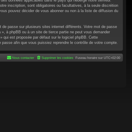
n des données applicables dans le pays qui héberge notre serveur.
re inscription, sont obligatoires ou facultatives, à la seule discrétion
ous pouvez décider de vous abonner ou non à la liste de diffusion du
t de passe sur plusieurs sites internet différents. Votre mot de passe
 », à phpBB ou à un site de tierce partie ne peut vous demander
 qui est proposée par défaut sur le logiciel phpBB. Cette
de passe afin que vous puissiez reprendre le contrôle de votre compte.
Nous contacter
Supprimer les cookies
Fuseau horaire sur
UTC+02:00