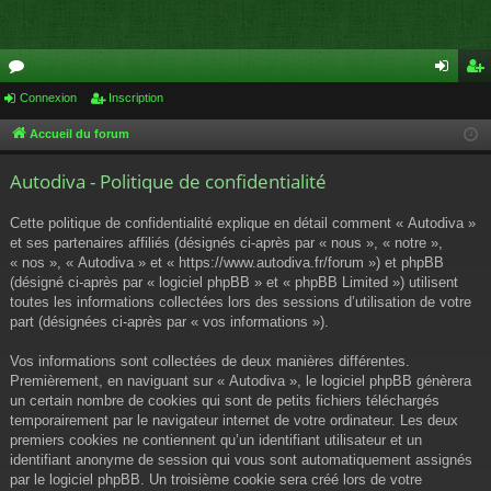
or
Connexion
Inscription
on
ns
u
ne
cri
Accueil du forum
m
xi
pti
Autodiva - Politique de confidentialité
s
on
on
Cette politique de confidentialité explique en détail comment « Autodiva »
et ses partenaires affiliés (désignés ci-après par « nous », « notre »,
« nos », « Autodiva » et « https://www.autodiva.fr/forum ») et phpBB
(désigné ci-après par « logiciel phpBB » et « phpBB Limited ») utilisent
toutes les informations collectées lors des sessions d’utilisation de votre
part (désignées ci-après par « vos informations »).
Vos informations sont collectées de deux manières différentes.
Premièrement, en naviguant sur « Autodiva », le logiciel phpBB génèrera
un certain nombre de cookies qui sont de petits fichiers téléchargés
temporairement par le navigateur internet de votre ordinateur. Les deux
premiers cookies ne contiennent qu’un identifiant utilisateur et un
identifiant anonyme de session qui vous sont automatiquement assignés
par le logiciel phpBB. Un troisième cookie sera créé lors de votre