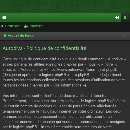
or
Connexion
Inscription
on
ns
u
ne
cri
Accueil du forum
m
xi
pti
Autodiva - Politique de confidentialité
s
on
on
Cette politique de confidentialité explique en détail comment « Autodiva »
et ses partenaires affiliés (désignés ci-après par « nous », « notre »,
« nos », « Autodiva » et « https://www.autodiva.fr/forum ») et phpBB
(désigné ci-après par « logiciel phpBB » et « phpBB Limited ») utilisent
toutes les informations collectées lors des sessions d’utilisation de votre
part (désignées ci-après par « vos informations »).
Vos informations sont collectées de deux manières différentes.
Premièrement, en naviguant sur « Autodiva », le logiciel phpBB génèrera
un certain nombre de cookies qui sont de petits fichiers téléchargés
temporairement par le navigateur internet de votre ordinateur. Les deux
premiers cookies ne contiennent qu’un identifiant utilisateur et un
identifiant anonyme de session qui vous sont automatiquement assignés
par le logiciel phpBB. Un troisième cookie sera créé lors de votre