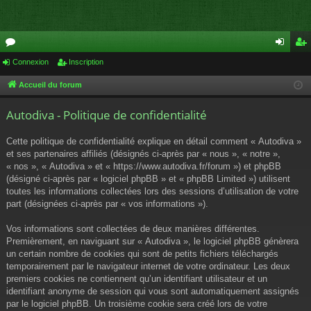
or
Connexion
Inscription
on
ns
u
ne
cri
Accueil du forum
m
xi
pti
Autodiva - Politique de confidentialité
s
on
on
Cette politique de confidentialité explique en détail comment « Autodiva »
et ses partenaires affiliés (désignés ci-après par « nous », « notre »,
« nos », « Autodiva » et « https://www.autodiva.fr/forum ») et phpBB
(désigné ci-après par « logiciel phpBB » et « phpBB Limited ») utilisent
toutes les informations collectées lors des sessions d’utilisation de votre
part (désignées ci-après par « vos informations »).
Vos informations sont collectées de deux manières différentes.
Premièrement, en naviguant sur « Autodiva », le logiciel phpBB génèrera
un certain nombre de cookies qui sont de petits fichiers téléchargés
temporairement par le navigateur internet de votre ordinateur. Les deux
premiers cookies ne contiennent qu’un identifiant utilisateur et un
identifiant anonyme de session qui vous sont automatiquement assignés
par le logiciel phpBB. Un troisième cookie sera créé lors de votre