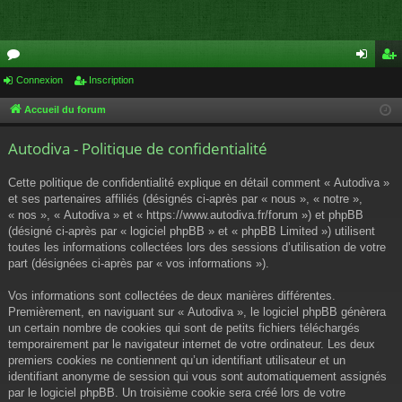
or
Connexion
Inscription
on
ns
u
ne
cri
Accueil du forum
m
xi
pti
Autodiva - Politique de confidentialité
s
on
on
Cette politique de confidentialité explique en détail comment « Autodiva »
et ses partenaires affiliés (désignés ci-après par « nous », « notre »,
« nos », « Autodiva » et « https://www.autodiva.fr/forum ») et phpBB
(désigné ci-après par « logiciel phpBB » et « phpBB Limited ») utilisent
toutes les informations collectées lors des sessions d’utilisation de votre
part (désignées ci-après par « vos informations »).
Vos informations sont collectées de deux manières différentes.
Premièrement, en naviguant sur « Autodiva », le logiciel phpBB génèrera
un certain nombre de cookies qui sont de petits fichiers téléchargés
temporairement par le navigateur internet de votre ordinateur. Les deux
premiers cookies ne contiennent qu’un identifiant utilisateur et un
identifiant anonyme de session qui vous sont automatiquement assignés
par le logiciel phpBB. Un troisième cookie sera créé lors de votre