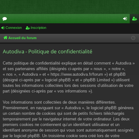
or
Connexion
Inscription
on
ns
u
ne
cri
Accueil du forum
m
xi
pti
Autodiva - Politique de confidentialité
s
on
on
Cette politique de confidentialité explique en détail comment « Autodiva »
et ses partenaires affiliés (désignés ci-après par « nous », « notre »,
« nos », « Autodiva » et « https://www.autodiva.fr/forum ») et phpBB
(désigné ci-après par « logiciel phpBB » et « phpBB Limited ») utilisent
toutes les informations collectées lors des sessions d’utilisation de votre
part (désignées ci-après par « vos informations »).
Vos informations sont collectées de deux manières différentes.
Premièrement, en naviguant sur « Autodiva », le logiciel phpBB génèrera
un certain nombre de cookies qui sont de petits fichiers téléchargés
temporairement par le navigateur internet de votre ordinateur. Les deux
premiers cookies ne contiennent qu’un identifiant utilisateur et un
identifiant anonyme de session qui vous sont automatiquement assignés
par le logiciel phpBB. Un troisième cookie sera créé lors de votre