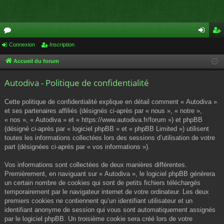
or
Connexion
Inscription
on
ns
u
ne
cri
Accueil du forum
m
xi
pti
Autodiva - Politique de confidentialité
s
on
on
Cette politique de confidentialité explique en détail comment « Autodiva »
et ses partenaires affiliés (désignés ci-après par « nous », « notre »,
« nos », « Autodiva » et « https://www.autodiva.fr/forum ») et phpBB
(désigné ci-après par « logiciel phpBB » et « phpBB Limited ») utilisent
toutes les informations collectées lors des sessions d’utilisation de votre
part (désignées ci-après par « vos informations »).
Vos informations sont collectées de deux manières différentes.
Premièrement, en naviguant sur « Autodiva », le logiciel phpBB génèrera
un certain nombre de cookies qui sont de petits fichiers téléchargés
temporairement par le navigateur internet de votre ordinateur. Les deux
premiers cookies ne contiennent qu’un identifiant utilisateur et un
identifiant anonyme de session qui vous sont automatiquement assignés
par le logiciel phpBB. Un troisième cookie sera créé lors de votre