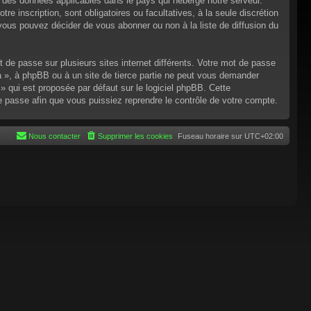
n des données applicables dans le pays qui héberge notre serveur.
re inscription, sont obligatoires ou facultatives, à la seule discrétion
ous pouvez décider de vous abonner ou non à la liste de diffusion du
t de passe sur plusieurs sites internet différents. Votre mot de passe
 », à phpBB ou à un site de tierce partie ne peut vous demander
 qui est proposée par défaut sur le logiciel phpBB. Cette
de passe afin que vous puissiez reprendre le contrôle de votre compte.
Nous contacter
Supprimer les cookies
Fuseau horaire sur
UTC+02:00