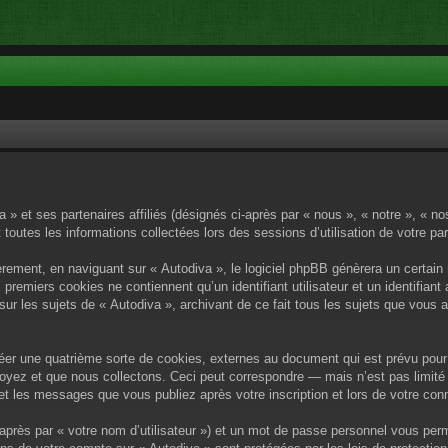
a » et ses partenaires affiliés (désignés ci-après par « nous », « notre », « n
 toutes les informations collectées lors des sessions d’utilisation de votre pa
rement, en naviguant sur « Autodiva », le logiciel phpBB génèrera un certain 
x premiers cookies ne contiennent qu’un identifiant utilisateur et un identif
sur les sujets de « Autodiva », archivant de ce fait tous les sujets que vous 
éer une quatrième sorte de cookies, externes au document qui est prévu pour 
yez et que nous collectons. Ceci peut correspondre — mais n’est pas limité 
) et les messages que vous publiez après votre inscription et lors de votre c
après par « votre nom d’utilisateur ») et un mot de passe personnel vous per