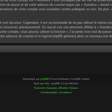
ons de votre compte sur « Autodiva » sont protégées par les lois de protectio
mot de passe et de votre adresse de courriel requis par « Autodiva » durant vot
ormations de votre compte vous souhaitez rendre publiques ou non. De plus, v
u’il soit sécurisé. Cependant, il est recommandé de ne pas utiliser le même mo
 le conservez précieusement. En aucun cas une personne affiliée à « Autodiva
otre compte, vous pouvez utiliser la fonction « J’ai perdu mon mot de passe »
votre adresse de courriel et le logiciel phpBB générera alors un nouveau mot 
Développé par
phpBB
® Forum Software © phpBB Limited
Style par
Arty
- phpBB 3.3 par MrGaby
Traduction française officielle
©
Qiaeru
Confidentialité
|
Conditions