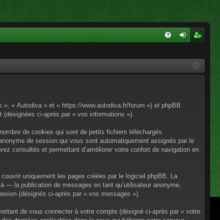
FA
on
ns
Q
ne
cri
xi
pti
on
on
os », « Autodiva » et « https://www.autodiva.fr/forum ») et phpBB
rt (désignées ci-après par « vos informations »).
nombre de cookies qui sont de petits fichiers téléchargés
iant anonyme de session qui vous sont automatiquement assignés par le
avez consultés et permettant d’améliorer votre confort de navigation en
couvrir uniquement les pages créées par le logiciel phpBB. La
à — la publication de messages en tant qu’utilisateur anonyme,
onnexion (désignés ci-après par « vos messages »).
mettant de vous connecter à votre compte (désigné ci-après par « votre