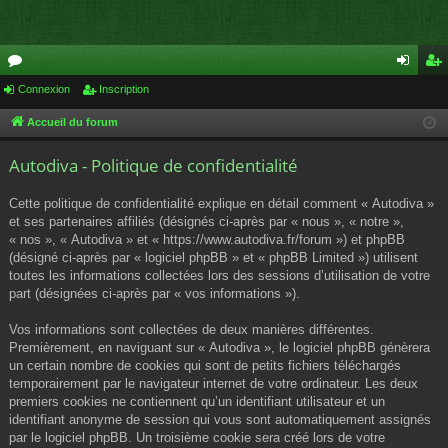
or
Connexion
Inscription
on
ns
u
ne
cri
Accueil du forum
m
xi
pti
Autodiva - Politique de confidentialité
s
on
on
Cette politique de confidentialité explique en détail comment « Autodiva »
et ses partenaires affiliés (désignés ci-après par « nous », « notre »,
« nos », « Autodiva » et « https://www.autodiva.fr/forum ») et phpBB
(désigné ci-après par « logiciel phpBB » et « phpBB Limited ») utilisent
toutes les informations collectées lors des sessions d’utilisation de votre
part (désignées ci-après par « vos informations »).
Vos informations sont collectées de deux manières différentes.
Premièrement, en naviguant sur « Autodiva », le logiciel phpBB génèrera
un certain nombre de cookies qui sont de petits fichiers téléchargés
temporairement par le navigateur internet de votre ordinateur. Les deux
premiers cookies ne contiennent qu’un identifiant utilisateur et un
identifiant anonyme de session qui vous sont automatiquement assignés
par le logiciel phpBB. Un troisième cookie sera créé lors de votre