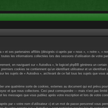
a » et ses partenaires affiliés (désignés ci-après par « nous », « notre », « n
 toutes les informations collectées lors des sessions d’utilisation de votre pa
rement, en naviguant sur « Autodiva », le logiciel phpBB génèrera un certain 
x premiers cookies ne contiennent qu’un identifiant utilisateur et un identif
sur les sujets de « Autodiva », archivant de ce fait tous les sujets que vous 
éer une quatrième sorte de cookies, externes au document qui est prévu pour 
yez et que nous collectons. Ceci peut correspondre — mais n’est pas limité 
) et les messages que vous publiez après votre inscription et lors de votre c
après par « votre nom d’utilisateur ») et un mot de passe personnel vous per