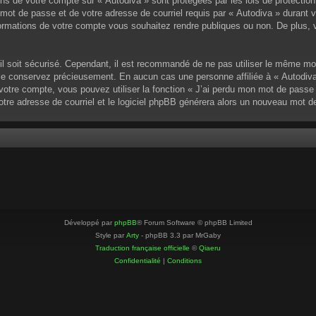
ons de votre compte sur « Autodiva » sont protégées par les lois de protectio
mot de passe et de votre adresse de courriel requis par « Autodiva » durant vot
ormations de votre compte vous souhaitez rendre publiques ou non. De plus, v
u’il soit sécurisé. Cependant, il est recommandé de ne pas utiliser le même mo
 le conservez précieusement. En aucun cas une personne affiliée à « Autodiva
otre compte, vous pouvez utiliser la fonction « J’ai perdu mon mot de passe »
votre adresse de courriel et le logiciel phpBB générera alors un nouveau mot 
Développé par
phpBB
® Forum Software © phpBB Limited
Style par
Arty
- phpBB 3.3 par MrGaby
Traduction française officielle
©
Qiaeru
Confidentialité
|
Conditions