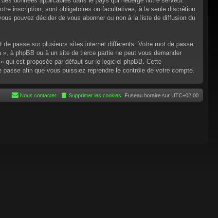
n des données applicables dans le pays qui héberge notre serveur.
re inscription, sont obligatoires ou facultatives, à la seule discrétion
ous pouvez décider de vous abonner ou non à la liste de diffusion du
t de passe sur plusieurs sites internet différents. Votre mot de passe
 », à phpBB ou à un site de tierce partie ne peut vous demander
 qui est proposée par défaut sur le logiciel phpBB. Cette
de passe afin que vous puissiez reprendre le contrôle de votre compte.
Nous contacter
Supprimer les cookies
Fuseau horaire sur
UTC+02:00