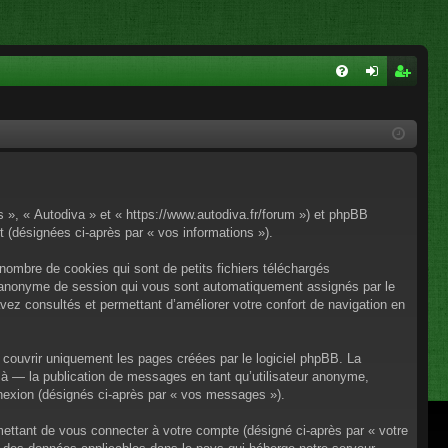
FA
on
ns
Q
ne
cri
xi
pti
on
on
os », « Autodiva » et « https://www.autodiva.fr/forum ») et phpBB
rt (désignées ci-après par « vos informations »).
nombre de cookies qui sont de petits fichiers téléchargés
iant anonyme de session qui vous sont automatiquement assignés par le
avez consultés et permettant d’améliorer votre confort de navigation en
couvrir uniquement les pages créées par le logiciel phpBB. La
à — la publication de messages en tant qu’utilisateur anonyme,
onnexion (désignés ci-après par « vos messages »).
mettant de vous connecter à votre compte (désigné ci-après par « votre