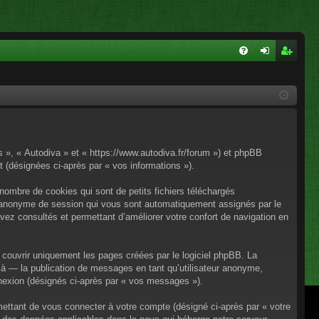
FA
on
ns
Q
ne
cri
xi
pti
on
on
os », « Autodiva » et « https://www.autodiva.fr/forum ») et phpBB
rt (désignées ci-après par « vos informations »).
nombre de cookies qui sont de petits fichiers téléchargés
iant anonyme de session qui vous sont automatiquement assignés par le
avez consultés et permettant d’améliorer votre confort de navigation en
couvrir uniquement les pages créées par le logiciel phpBB. La
à — la publication de messages en tant qu’utilisateur anonyme,
onnexion (désignés ci-après par « vos messages »).
mettant de vous connecter à votre compte (désigné ci-après par « votre