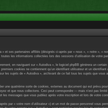
a » et ses partenaires affiliés (désignés ci-après par « nous », « notre », « n
 toutes les informations collectées lors des sessions d’utilisation de votre pa
rement, en naviguant sur « Autodiva », le logiciel phpBB génèrera un certain 
x premiers cookies ne contiennent qu’un identifiant utilisateur et un identif
sur les sujets de « Autodiva », archivant de ce fait tous les sujets que vous 
éer une quatrième sorte de cookies, externes au document qui est prévu pour 
yez et que nous collectons. Ceci peut correspondre — mais n’est pas limité 
) et les messages que vous publiez après votre inscription et lors de votre c
après par « votre nom d’utilisateur ») et un mot de passe personnel vous per