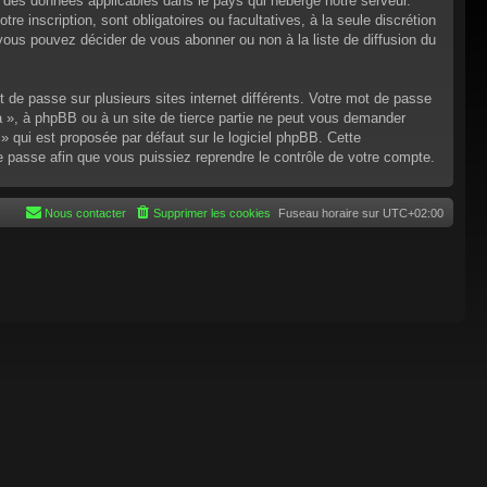
n des données applicables dans le pays qui héberge notre serveur.
re inscription, sont obligatoires ou facultatives, à la seule discrétion
ous pouvez décider de vous abonner ou non à la liste de diffusion du
t de passe sur plusieurs sites internet différents. Votre mot de passe
 », à phpBB ou à un site de tierce partie ne peut vous demander
 qui est proposée par défaut sur le logiciel phpBB. Cette
de passe afin que vous puissiez reprendre le contrôle de votre compte.
Nous contacter
Supprimer les cookies
Fuseau horaire sur
UTC+02:00