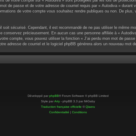
ons de votre compte sur « Autodiva » sont protégées par les lois de protectio
mot de passe et de votre adresse de courriel requis par « Autodiva » durant vot
ormations de votre compte vous souhaitez rendre publiques ou non. De plus, v
u’il soit sécurisé. Cependant, il est recommandé de ne pas utiliser le même mo
 le conservez précieusement. En aucun cas une personne affiliée à « Autodiva
otre compte, vous pouvez utiliser la fonction « J’ai perdu mon mot de passe »
votre adresse de courriel et le logiciel phpBB générera alors un nouveau mot 
Développé par
phpBB
® Forum Software © phpBB Limited
Style par
Arty
- phpBB 3.3 par MrGaby
Traduction française officielle
©
Qiaeru
Confidentialité
|
Conditions