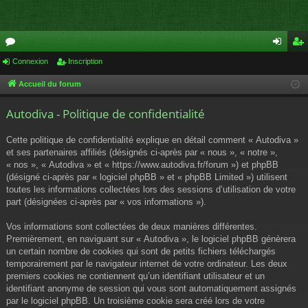
or
Connexion
Inscription
on
ns
u
ne
cri
Accueil du forum
m
xi
pti
Autodiva - Politique de confidentialité
s
on
on
Cette politique de confidentialité explique en détail comment « Autodiva »
et ses partenaires affiliés (désignés ci-après par « nous », « notre »,
« nos », « Autodiva » et « https://www.autodiva.fr/forum ») et phpBB
(désigné ci-après par « logiciel phpBB » et « phpBB Limited ») utilisent
toutes les informations collectées lors des sessions d’utilisation de votre
part (désignées ci-après par « vos informations »).
Vos informations sont collectées de deux manières différentes.
Premièrement, en naviguant sur « Autodiva », le logiciel phpBB génèrera
un certain nombre de cookies qui sont de petits fichiers téléchargés
temporairement par le navigateur internet de votre ordinateur. Les deux
premiers cookies ne contiennent qu’un identifiant utilisateur et un
identifiant anonyme de session qui vous sont automatiquement assignés
par le logiciel phpBB. Un troisième cookie sera créé lors de votre