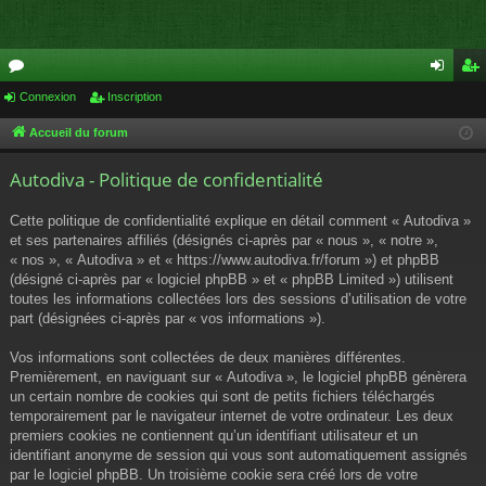
or
Connexion
Inscription
on
ns
u
ne
cri
Accueil du forum
m
xi
pti
Autodiva - Politique de confidentialité
s
on
on
Cette politique de confidentialité explique en détail comment « Autodiva »
et ses partenaires affiliés (désignés ci-après par « nous », « notre »,
« nos », « Autodiva » et « https://www.autodiva.fr/forum ») et phpBB
(désigné ci-après par « logiciel phpBB » et « phpBB Limited ») utilisent
toutes les informations collectées lors des sessions d’utilisation de votre
part (désignées ci-après par « vos informations »).
Vos informations sont collectées de deux manières différentes.
Premièrement, en naviguant sur « Autodiva », le logiciel phpBB génèrera
un certain nombre de cookies qui sont de petits fichiers téléchargés
temporairement par le navigateur internet de votre ordinateur. Les deux
premiers cookies ne contiennent qu’un identifiant utilisateur et un
identifiant anonyme de session qui vous sont automatiquement assignés
par le logiciel phpBB. Un troisième cookie sera créé lors de votre