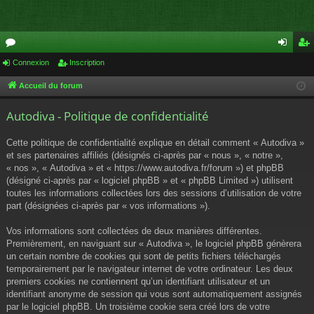
or
Connexion
Inscription
on
ns
u
ne
cri
Accueil du forum
m
xi
pti
Autodiva - Politique de confidentialité
s
on
on
Cette politique de confidentialité explique en détail comment « Autodiva »
et ses partenaires affiliés (désignés ci-après par « nous », « notre »,
« nos », « Autodiva » et « https://www.autodiva.fr/forum ») et phpBB
(désigné ci-après par « logiciel phpBB » et « phpBB Limited ») utilisent
toutes les informations collectées lors des sessions d’utilisation de votre
part (désignées ci-après par « vos informations »).
Vos informations sont collectées de deux manières différentes.
Premièrement, en naviguant sur « Autodiva », le logiciel phpBB génèrera
un certain nombre de cookies qui sont de petits fichiers téléchargés
temporairement par le navigateur internet de votre ordinateur. Les deux
premiers cookies ne contiennent qu’un identifiant utilisateur et un
identifiant anonyme de session qui vous sont automatiquement assignés
par le logiciel phpBB. Un troisième cookie sera créé lors de votre