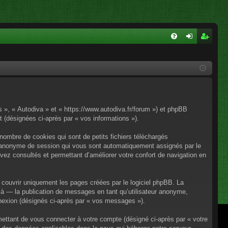
FA
on
ns
Q
ne
cri
xi
pti
on
on
os », « Autodiva » et « https://www.autodiva.fr/forum ») et phpBB
rt (désignées ci-après par « vos informations »).
nombre de cookies qui sont de petits fichiers téléchargés
iant anonyme de session qui vous sont automatiquement assignés par le
avez consultés et permettant d’améliorer votre confort de navigation en
couvrir uniquement les pages créées par le logiciel phpBB. La
à — la publication de messages en tant qu’utilisateur anonyme,
onnexion (désignés ci-après par « vos messages »).
mettant de vous connecter à votre compte (désigné ci-après par « votre