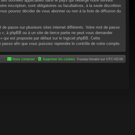
n des données applicables dans le pays qui héberge notre serveur.
re inscription, sont obligatoires ou facultatives, à la seule discrétion
ous pouvez décider de vous abonner ou non à la liste de diffusion du
t de passe sur plusieurs sites internet différents. Votre mot de passe
 », à phpBB ou à un site de tierce partie ne peut vous demander
 qui est proposée par défaut sur le logiciel phpBB. Cette
de passe afin que vous puissiez reprendre le contrôle de votre compte.
Nous contacter
Supprimer les cookies
Fuseau horaire sur
UTC+02:00