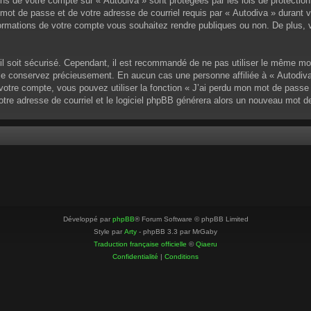
ons de votre compte sur « Autodiva » sont protégées par les lois de protectio
mot de passe et de votre adresse de courriel requis par « Autodiva » durant vot
ormations de votre compte vous souhaitez rendre publiques ou non. De plus, v
u’il soit sécurisé. Cependant, il est recommandé de ne pas utiliser le même mo
 le conservez précieusement. En aucun cas une personne affiliée à « Autodiva
otre compte, vous pouvez utiliser la fonction « J’ai perdu mon mot de passe »
votre adresse de courriel et le logiciel phpBB générera alors un nouveau mot 
Développé par
phpBB
® Forum Software © phpBB Limited
Style par
Arty
- phpBB 3.3 par MrGaby
Traduction française officielle
©
Qiaeru
Confidentialité
|
Conditions