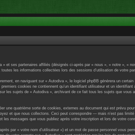
a » et ses partenaires affiliés (désignés ci-après par « nous », « notre », « n
 toutes les informations collectées lors des sessions d’utilisation de votre pa
rement, en naviguant sur « Autodiva », le logiciel phpBB génèrera un certain 
x premiers cookies ne contiennent qu’un identifiant utilisateur et un identif
sur les sujets de « Autodiva », archivant de ce fait tous les sujets que vous 
éer une quatrième sorte de cookies, externes au document qui est prévu pour 
yez et que nous collectons. Ceci peut correspondre — mais n’est pas limité 
) et les messages que vous publiez après votre inscription et lors de votre c
après par « votre nom d’utilisateur ») et un mot de passe personnel vous per