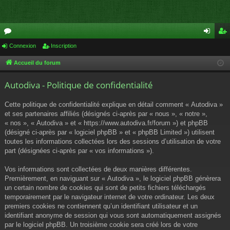
or
Connexion
Inscription
on
ns
u
ne
cri
Accueil du forum
m
xi
pti
Autodiva - Politique de confidentialité
s
on
on
Cette politique de confidentialité explique en détail comment « Autodiva »
et ses partenaires affiliés (désignés ci-après par « nous », « notre »,
« nos », « Autodiva » et « https://www.autodiva.fr/forum ») et phpBB
(désigné ci-après par « logiciel phpBB » et « phpBB Limited ») utilisent
toutes les informations collectées lors des sessions d’utilisation de votre
part (désignées ci-après par « vos informations »).
Vos informations sont collectées de deux manières différentes.
Premièrement, en naviguant sur « Autodiva », le logiciel phpBB génèrera
un certain nombre de cookies qui sont de petits fichiers téléchargés
temporairement par le navigateur internet de votre ordinateur. Les deux
premiers cookies ne contiennent qu’un identifiant utilisateur et un
identifiant anonyme de session qui vous sont automatiquement assignés
par le logiciel phpBB. Un troisième cookie sera créé lors de votre