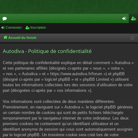
or
Connexion
Inscription
on
ns
u
ne
cri
Accueil du forum
m
xi
pti
Autodiva - Politique de confidentialité
s
on
on
Cette politique de confidentialité explique en détail comment « Autodiva »
et ses partenaires affiliés (désignés ci-après par « nous », « notre »,
« nos », « Autodiva » et « https://www.autodiva.fr/forum ») et phpBB
(désigné ci-après par « logiciel phpBB » et « phpBB Limited ») utilisent
toutes les informations collectées lors des sessions d’utilisation de votre
part (désignées ci-après par « vos informations »).
Vos informations sont collectées de deux manières différentes.
Premièrement, en naviguant sur « Autodiva », le logiciel phpBB génèrera
un certain nombre de cookies qui sont de petits fichiers téléchargés
temporairement par le navigateur internet de votre ordinateur. Les deux
premiers cookies ne contiennent qu’un identifiant utilisateur et un
identifiant anonyme de session qui vous sont automatiquement assignés
par le logiciel phpBB. Un troisième cookie sera créé lors de votre