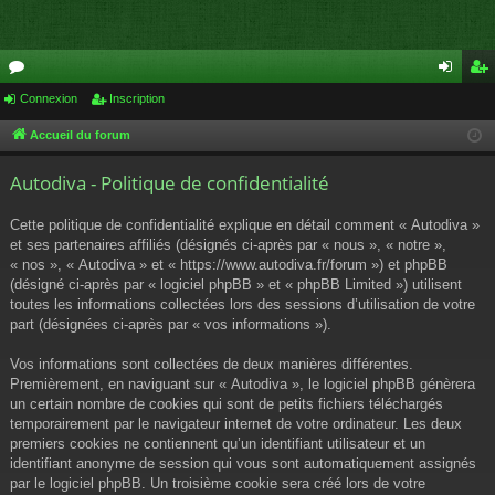
or
Connexion
Inscription
on
ns
u
ne
cri
Accueil du forum
m
xi
pti
Autodiva - Politique de confidentialité
s
on
on
Cette politique de confidentialité explique en détail comment « Autodiva »
et ses partenaires affiliés (désignés ci-après par « nous », « notre »,
« nos », « Autodiva » et « https://www.autodiva.fr/forum ») et phpBB
(désigné ci-après par « logiciel phpBB » et « phpBB Limited ») utilisent
toutes les informations collectées lors des sessions d’utilisation de votre
part (désignées ci-après par « vos informations »).
Vos informations sont collectées de deux manières différentes.
Premièrement, en naviguant sur « Autodiva », le logiciel phpBB génèrera
un certain nombre de cookies qui sont de petits fichiers téléchargés
temporairement par le navigateur internet de votre ordinateur. Les deux
premiers cookies ne contiennent qu’un identifiant utilisateur et un
identifiant anonyme de session qui vous sont automatiquement assignés
par le logiciel phpBB. Un troisième cookie sera créé lors de votre