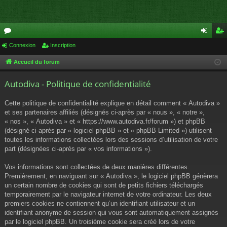
or
Connexion
Inscription
on
ns
u
ne
cri
Accueil du forum
m
xi
pti
Autodiva - Politique de confidentialité
s
on
on
Cette politique de confidentialité explique en détail comment « Autodiva »
et ses partenaires affiliés (désignés ci-après par « nous », « notre »,
« nos », « Autodiva » et « https://www.autodiva.fr/forum ») et phpBB
(désigné ci-après par « logiciel phpBB » et « phpBB Limited ») utilisent
toutes les informations collectées lors des sessions d’utilisation de votre
part (désignées ci-après par « vos informations »).
Vos informations sont collectées de deux manières différentes.
Premièrement, en naviguant sur « Autodiva », le logiciel phpBB génèrera
un certain nombre de cookies qui sont de petits fichiers téléchargés
temporairement par le navigateur internet de votre ordinateur. Les deux
premiers cookies ne contiennent qu’un identifiant utilisateur et un
identifiant anonyme de session qui vous sont automatiquement assignés
par le logiciel phpBB. Un troisième cookie sera créé lors de votre