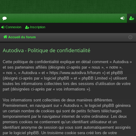
or
Connexion
Inscription
on
ns
u
ne
cri
Accueil du forum
m
xi
pti
Autodiva - Politique de confidentialité
s
on
on
Cette politique de confidentialité explique en détail comment « Autodiva »
et ses partenaires affiliés (désignés ci-après par « nous », « notre »,
« nos », « Autodiva » et « https://www.autodiva.fr/forum ») et phpBB
(désigné ci-après par « logiciel phpBB » et « phpBB Limited ») utilisent
toutes les informations collectées lors des sessions d’utilisation de votre
part (désignées ci-après par « vos informations »).
Vos informations sont collectées de deux manières différentes.
Premièrement, en naviguant sur « Autodiva », le logiciel phpBB génèrera
un certain nombre de cookies qui sont de petits fichiers téléchargés
temporairement par le navigateur internet de votre ordinateur. Les deux
premiers cookies ne contiennent qu’un identifiant utilisateur et un
identifiant anonyme de session qui vous sont automatiquement assignés
par le logiciel phpBB. Un troisième cookie sera créé lors de votre