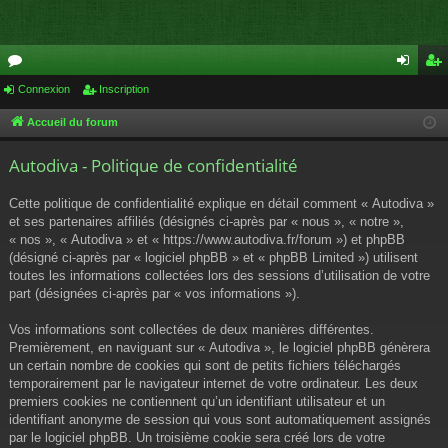
or
Connexion
Inscription
on
ns
u
ne
cri
Accueil du forum
m
xi
pti
Autodiva - Politique de confidentialité
s
on
on
Cette politique de confidentialité explique en détail comment « Autodiva »
et ses partenaires affiliés (désignés ci-après par « nous », « notre »,
« nos », « Autodiva » et « https://www.autodiva.fr/forum ») et phpBB
(désigné ci-après par « logiciel phpBB » et « phpBB Limited ») utilisent
toutes les informations collectées lors des sessions d’utilisation de votre
part (désignées ci-après par « vos informations »).
Vos informations sont collectées de deux manières différentes.
Premièrement, en naviguant sur « Autodiva », le logiciel phpBB génèrera
un certain nombre de cookies qui sont de petits fichiers téléchargés
temporairement par le navigateur internet de votre ordinateur. Les deux
premiers cookies ne contiennent qu’un identifiant utilisateur et un
identifiant anonyme de session qui vous sont automatiquement assignés
par le logiciel phpBB. Un troisième cookie sera créé lors de votre