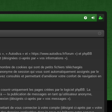
FA
on
ns
Q
ne
cri
xi
pti
on
on
os », « Autodiva » et « https://www.autodiva.fr/forum ») et phpBB
rt (désignées ci-après par « vos informations »).
nombre de cookies qui sont de petits fichiers téléchargés
iant anonyme de session qui vous sont automatiquement assignés par le
avez consultés et permettant d’améliorer votre confort de navigation en
couvrir uniquement les pages créées par le logiciel phpBB. La
à — la publication de messages en tant qu’utilisateur anonyme,
onnexion (désignés ci-après par « vos messages »).
mettant de vous connecter à votre compte (désigné ci-après par « votre