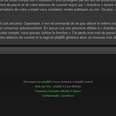
ons de votre compte sur « Autodiva » sont protégées par les lois de protectio
mot de passe et de votre adresse de courriel requis par « Autodiva » durant vot
ormations de votre compte vous souhaitez rendre publiques ou non. De plus, v
u’il soit sécurisé. Cependant, il est recommandé de ne pas utiliser le même mo
 le conservez précieusement. En aucun cas une personne affiliée à « Autodiva
otre compte, vous pouvez utiliser la fonction « J’ai perdu mon mot de passe »
votre adresse de courriel et le logiciel phpBB générera alors un nouveau mot 
Développé par
phpBB
® Forum Software © phpBB Limited
Style par
Arty
- phpBB 3.3 par MrGaby
Traduction française officielle
©
Qiaeru
Confidentialité
|
Conditions