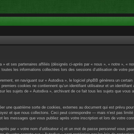
a » et ses partenaires affiliés (désignés ci-après par « nous », « notre », « n
 toutes les informations collectées lors des sessions d’utilisation de votre pa
rement, en naviguant sur « Autodiva », le logiciel phpBB génèrera un certain 
x premiers cookies ne contiennent qu’un identifiant utilisateur et un identif
sur les sujets de « Autodiva », archivant de ce fait tous les sujets que vous 
éer une quatrième sorte de cookies, externes au document qui est prévu pour 
yez et que nous collectons. Ceci peut correspondre — mais n’est pas limité 
) et les messages que vous publiez après votre inscription et lors de votre c
après par « votre nom d’utilisateur ») et un mot de passe personnel vous per