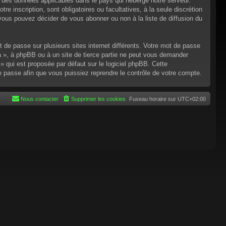
n des données applicables dans le pays qui héberge notre serveur.
re inscription, sont obligatoires ou facultatives, à la seule discrétion
ous pouvez décider de vous abonner ou non à la liste de diffusion du
t de passe sur plusieurs sites internet différents. Votre mot de passe
 », à phpBB ou à un site de tierce partie ne peut vous demander
 qui est proposée par défaut sur le logiciel phpBB. Cette
de passe afin que vous puissiez reprendre le contrôle de votre compte.
Nous contacter
Supprimer les cookies
Fuseau horaire sur
UTC+02:00