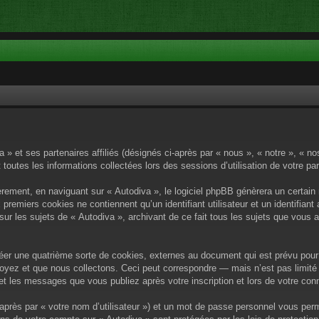
a » et ses partenaires affiliés (désignés ci-après par « nous », « notre », « n
 toutes les informations collectées lors des sessions d’utilisation de votre pa
rement, en naviguant sur « Autodiva », le logiciel phpBB génèrera un certain 
x premiers cookies ne contiennent qu’un identifiant utilisateur et un identif
sur les sujets de « Autodiva », archivant de ce fait tous les sujets que vous 
éer une quatrième sorte de cookies, externes au document qui est prévu pour 
yez et que nous collectons. Ceci peut correspondre — mais n’est pas limité 
) et les messages que vous publiez après votre inscription et lors de votre c
après par « votre nom d’utilisateur ») et un mot de passe personnel vous per