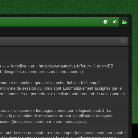
FA
on
ns
Q
ne
cri
xi
pti
on
on
os », « Autodiva » et « https://www.autodiva.fr/forum ») et phpBB
rt (désignées ci-après par « vos informations »).
nombre de cookies qui sont de petits fichiers téléchargés
iant anonyme de session qui vous sont automatiquement assignés par le
avez consultés et permettant d’améliorer votre confort de navigation en
couvrir uniquement les pages créées par le logiciel phpBB. La
à — la publication de messages en tant qu’utilisateur anonyme,
onnexion (désignés ci-après par « vos messages »).
mettant de vous connecter à votre compte (désigné ci-après par « votre