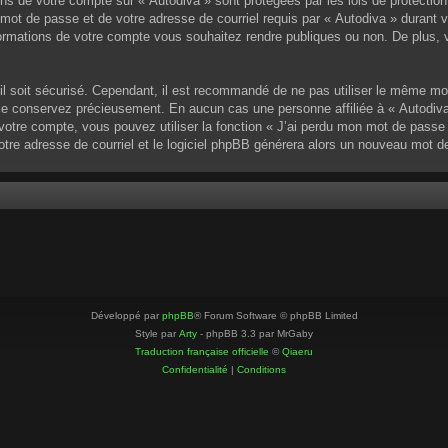
ons de votre compte sur « Autodiva » sont protégées par les lois de protectio
mot de passe et de votre adresse de courriel requis par « Autodiva » durant vot
ormations de votre compte vous souhaitez rendre publiques ou non. De plus, v
u’il soit sécurisé. Cependant, il est recommandé de ne pas utiliser le même mo
 le conservez précieusement. En aucun cas une personne affiliée à « Autodiva
otre compte, vous pouvez utiliser la fonction « J’ai perdu mon mot de passe »
votre adresse de courriel et le logiciel phpBB générera alors un nouveau mot 
Développé par
phpBB
® Forum Software © phpBB Limited
Style par
Arty
- phpBB 3.3 par MrGaby
Traduction française officielle
©
Qiaeru
Confidentialité
|
Conditions