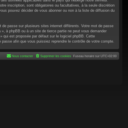
n des données applicables dans le pays qui héberge notre serveur.
re inscription, sont obligatoires ou facultatives, à la seule discrétion
ous pouvez décider de vous abonner ou non à la liste de diffusion du
t de passe sur plusieurs sites internet différents. Votre mot de passe
 », à phpBB ou à un site de tierce partie ne peut vous demander
 qui est proposée par défaut sur le logiciel phpBB. Cette
de passe afin que vous puissiez reprendre le contrôle de votre compte.
Nous contacter
Supprimer les cookies
Fuseau horaire sur
UTC+02:00