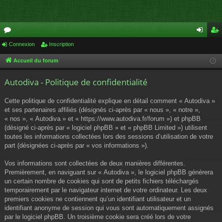
or
Connexion
Inscription
on
ns
u
ne
cri
Accueil du forum
m
xi
pti
Autodiva - Politique de confidentialité
s
on
on
Cette politique de confidentialité explique en détail comment « Autodiva »
et ses partenaires affiliés (désignés ci-après par « nous », « notre »,
« nos », « Autodiva » et « https://www.autodiva.fr/forum ») et phpBB
(désigné ci-après par « logiciel phpBB » et « phpBB Limited ») utilisent
toutes les informations collectées lors des sessions d’utilisation de votre
part (désignées ci-après par « vos informations »).
Vos informations sont collectées de deux manières différentes.
Premièrement, en naviguant sur « Autodiva », le logiciel phpBB génèrera
un certain nombre de cookies qui sont de petits fichiers téléchargés
temporairement par le navigateur internet de votre ordinateur. Les deux
premiers cookies ne contiennent qu’un identifiant utilisateur et un
identifiant anonyme de session qui vous sont automatiquement assignés
par le logiciel phpBB. Un troisième cookie sera créé lors de votre