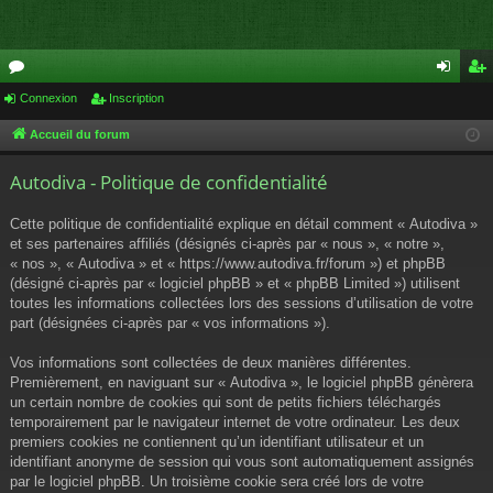
or
Connexion
Inscription
on
ns
u
ne
cri
Accueil du forum
m
xi
pti
Autodiva - Politique de confidentialité
s
on
on
Cette politique de confidentialité explique en détail comment « Autodiva »
et ses partenaires affiliés (désignés ci-après par « nous », « notre »,
« nos », « Autodiva » et « https://www.autodiva.fr/forum ») et phpBB
(désigné ci-après par « logiciel phpBB » et « phpBB Limited ») utilisent
toutes les informations collectées lors des sessions d’utilisation de votre
part (désignées ci-après par « vos informations »).
Vos informations sont collectées de deux manières différentes.
Premièrement, en naviguant sur « Autodiva », le logiciel phpBB génèrera
un certain nombre de cookies qui sont de petits fichiers téléchargés
temporairement par le navigateur internet de votre ordinateur. Les deux
premiers cookies ne contiennent qu’un identifiant utilisateur et un
identifiant anonyme de session qui vous sont automatiquement assignés
par le logiciel phpBB. Un troisième cookie sera créé lors de votre