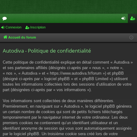
or
Connexion
Inscription
on
ns
u
ne
cri
Accueil du forum
m
xi
pti
Autodiva - Politique de confidentialité
s
on
on
Cette politique de confidentialité explique en détail comment « Autodiva »
et ses partenaires affiliés (désignés ci-après par « nous », « notre »,
« nos », « Autodiva » et « https://www.autodiva.fr/forum ») et phpBB
(désigné ci-après par « logiciel phpBB » et « phpBB Limited ») utilisent
toutes les informations collectées lors des sessions d’utilisation de votre
part (désignées ci-après par « vos informations »).
Vos informations sont collectées de deux manières différentes.
Premièrement, en naviguant sur « Autodiva », le logiciel phpBB génèrera
un certain nombre de cookies qui sont de petits fichiers téléchargés
temporairement par le navigateur internet de votre ordinateur. Les deux
premiers cookies ne contiennent qu’un identifiant utilisateur et un
identifiant anonyme de session qui vous sont automatiquement assignés
par le logiciel phpBB. Un troisième cookie sera créé lors de votre