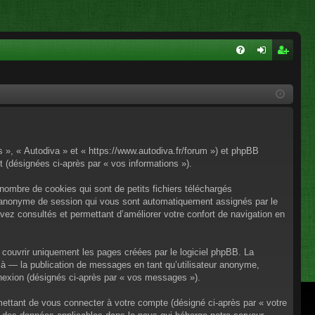
FA
on
ns
Q
ne
cri
xi
pti
on
on
os », « Autodiva » et « https://www.autodiva.fr/forum ») et phpBB
rt (désignées ci-après par « vos informations »).
nombre de cookies qui sont de petits fichiers téléchargés
iant anonyme de session qui vous sont automatiquement assignés par le
avez consultés et permettant d’améliorer votre confort de navigation en
couvrir uniquement les pages créées par le logiciel phpBB. La
à — la publication de messages en tant qu’utilisateur anonyme,
onnexion (désignés ci-après par « vos messages »).
mettant de vous connecter à votre compte (désigné ci-après par « votre