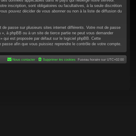
n des données applicables dans le pays qui héberge notre serveur.
re inscription, sont obligatoires ou facultatives, à la seule discrétion
ous pouvez décider de vous abonner ou non à la liste de diffusion du
t de passe sur plusieurs sites internet différents. Votre mot de passe
 », à phpBB ou à un site de tierce partie ne peut vous demander
 qui est proposée par défaut sur le logiciel phpBB. Cette
de passe afin que vous puissiez reprendre le contrôle de votre compte.
Nous contacter
Supprimer les cookies
Fuseau horaire sur
UTC+02:00