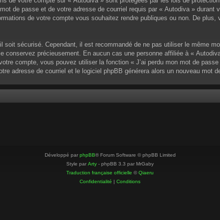
ons de votre compte sur « Autodiva » sont protégées par les lois de protectio
mot de passe et de votre adresse de courriel requis par « Autodiva » durant vot
ormations de votre compte vous souhaitez rendre publiques ou non. De plus, v
u’il soit sécurisé. Cependant, il est recommandé de ne pas utiliser le même mo
 le conservez précieusement. En aucun cas une personne affiliée à « Autodiva
otre compte, vous pouvez utiliser la fonction « J’ai perdu mon mot de passe »
votre adresse de courriel et le logiciel phpBB générera alors un nouveau mot 
Développé par
phpBB
® Forum Software © phpBB Limited
Style par
Arty
- phpBB 3.3 par MrGaby
Traduction française officielle
©
Qiaeru
Confidentialité
|
Conditions