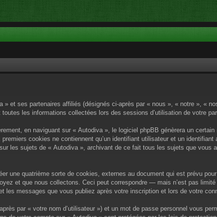
a » et ses partenaires affiliés (désignés ci-après par « nous », « notre », « n
 toutes les informations collectées lors des sessions d’utilisation de votre pa
rement, en naviguant sur « Autodiva », le logiciel phpBB génèrera un certain 
x premiers cookies ne contiennent qu’un identifiant utilisateur et un identif
sur les sujets de « Autodiva », archivant de ce fait tous les sujets que vous 
éer une quatrième sorte de cookies, externes au document qui est prévu pour 
yez et que nous collectons. Ceci peut correspondre — mais n’est pas limité 
) et les messages que vous publiez après votre inscription et lors de votre c
après par « votre nom d’utilisateur ») et un mot de passe personnel vous per