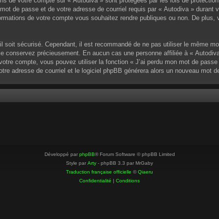
ons de votre compte sur « Autodiva » sont protégées par les lois de protectio
mot de passe et de votre adresse de courriel requis par « Autodiva » durant vot
ormations de votre compte vous souhaitez rendre publiques ou non. De plus, v
u’il soit sécurisé. Cependant, il est recommandé de ne pas utiliser le même mo
 le conservez précieusement. En aucun cas une personne affiliée à « Autodiva
otre compte, vous pouvez utiliser la fonction « J’ai perdu mon mot de passe »
votre adresse de courriel et le logiciel phpBB générera alors un nouveau mot 
Développé par
phpBB
® Forum Software © phpBB Limited
Style par
Arty
- phpBB 3.3 par MrGaby
Traduction française officielle
©
Qiaeru
Confidentialité
|
Conditions