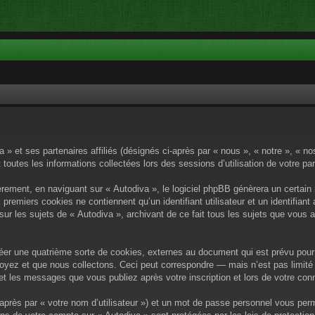
a » et ses partenaires affiliés (désignés ci-après par « nous », « notre », « n
 toutes les informations collectées lors des sessions d’utilisation de votre pa
rement, en naviguant sur « Autodiva », le logiciel phpBB génèrera un certain 
x premiers cookies ne contiennent qu’un identifiant utilisateur et un identif
sur les sujets de « Autodiva », archivant de ce fait tous les sujets que vous 
éer une quatrième sorte de cookies, externes au document qui est prévu pour 
yez et que nous collectons. Ceci peut correspondre — mais n’est pas limité 
) et les messages que vous publiez après votre inscription et lors de votre c
après par « votre nom d’utilisateur ») et un mot de passe personnel vous per