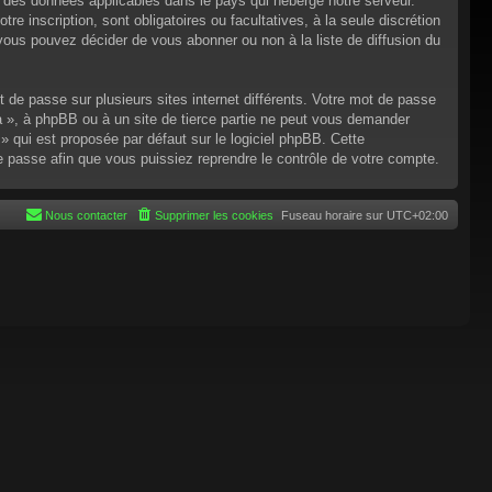
n des données applicables dans le pays qui héberge notre serveur.
re inscription, sont obligatoires ou facultatives, à la seule discrétion
ous pouvez décider de vous abonner ou non à la liste de diffusion du
t de passe sur plusieurs sites internet différents. Votre mot de passe
 », à phpBB ou à un site de tierce partie ne peut vous demander
 qui est proposée par défaut sur le logiciel phpBB. Cette
de passe afin que vous puissiez reprendre le contrôle de votre compte.
Nous contacter
Supprimer les cookies
Fuseau horaire sur
UTC+02:00