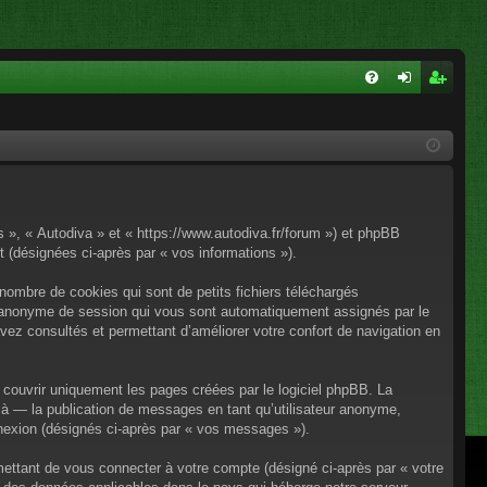
FA
on
ns
Q
ne
cri
xi
pti
on
on
os », « Autodiva » et « https://www.autodiva.fr/forum ») et phpBB
rt (désignées ci-après par « vos informations »).
nombre de cookies qui sont de petits fichiers téléchargés
iant anonyme de session qui vous sont automatiquement assignés par le
avez consultés et permettant d’améliorer votre confort de navigation en
couvrir uniquement les pages créées par le logiciel phpBB. La
à — la publication de messages en tant qu’utilisateur anonyme,
onnexion (désignés ci-après par « vos messages »).
mettant de vous connecter à votre compte (désigné ci-après par « votre