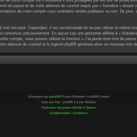
ons de votre compte sur « Autodiva » sont protégées par les lois de protectio
mot de passe et de votre adresse de courriel requis par « Autodiva » durant vot
ormations de votre compte vous souhaitez rendre publiques ou non. De plus, v
u’il soit sécurisé. Cependant, il est recommandé de ne pas utiliser le même mo
 le conservez précieusement. En aucun cas une personne affiliée à « Autodiva
otre compte, vous pouvez utiliser la fonction « J’ai perdu mon mot de passe »
votre adresse de courriel et le logiciel phpBB générera alors un nouveau mot 
Développé par
phpBB
® Forum Software © phpBB Limited
Style par
Arty
- phpBB 3.3 par MrGaby
Traduction française officielle
©
Qiaeru
Confidentialité
|
Conditions