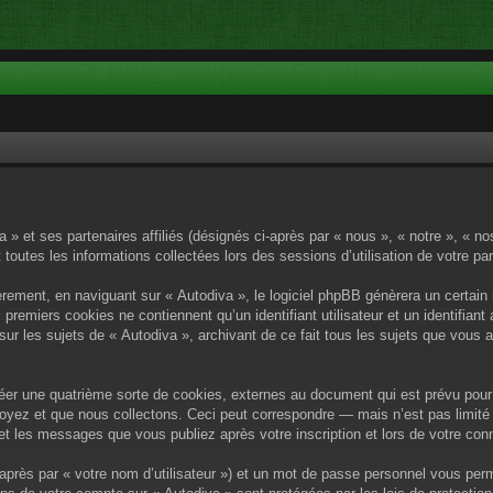
a » et ses partenaires affiliés (désignés ci-après par « nous », « notre », « n
 toutes les informations collectées lors des sessions d’utilisation de votre pa
rement, en naviguant sur « Autodiva », le logiciel phpBB génèrera un certain 
x premiers cookies ne contiennent qu’un identifiant utilisateur et un identif
sur les sujets de « Autodiva », archivant de ce fait tous les sujets que vous 
éer une quatrième sorte de cookies, externes au document qui est prévu pour 
yez et que nous collectons. Ceci peut correspondre — mais n’est pas limité 
) et les messages que vous publiez après votre inscription et lors de votre c
après par « votre nom d’utilisateur ») et un mot de passe personnel vous per