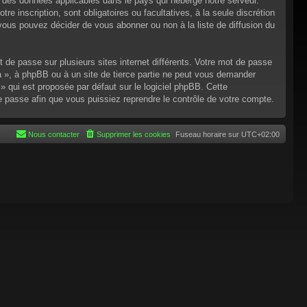
n des données applicables dans le pays qui héberge notre serveur.
re inscription, sont obligatoires ou facultatives, à la seule discrétion
ous pouvez décider de vous abonner ou non à la liste de diffusion du
t de passe sur plusieurs sites internet différents. Votre mot de passe
 », à phpBB ou à un site de tierce partie ne peut vous demander
 qui est proposée par défaut sur le logiciel phpBB. Cette
de passe afin que vous puissiez reprendre le contrôle de votre compte.
Nous contacter
Supprimer les cookies
Fuseau horaire sur
UTC+02:00