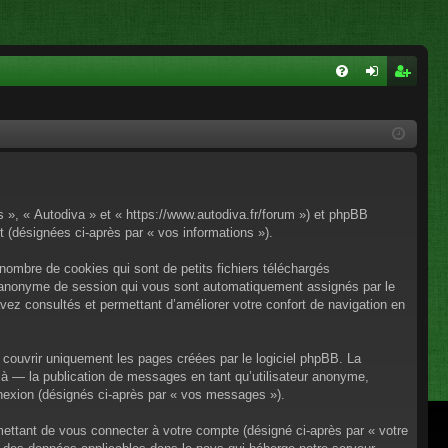
FA
on
ns
Q
ne
cri
xi
pti
on
on
os », « Autodiva » et « https://www.autodiva.fr/forum ») et phpBB
rt (désignées ci-après par « vos informations »).
nombre de cookies qui sont de petits fichiers téléchargés
iant anonyme de session qui vous sont automatiquement assignés par le
avez consultés et permettant d’améliorer votre confort de navigation en
couvrir uniquement les pages créées par le logiciel phpBB. La
à — la publication de messages en tant qu’utilisateur anonyme,
onnexion (désignés ci-après par « vos messages »).
mettant de vous connecter à votre compte (désigné ci-après par « votre