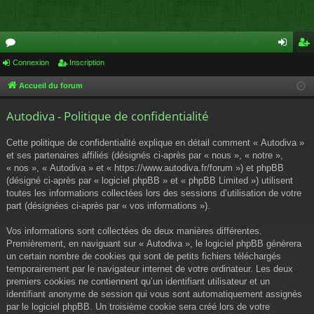
or
Connexion
Inscription
on
ns
u
ne
cri
Accueil du forum
m
xi
pti
Autodiva - Politique de confidentialité
s
on
on
Cette politique de confidentialité explique en détail comment « Autodiva »
et ses partenaires affiliés (désignés ci-après par « nous », « notre »,
« nos », « Autodiva » et « https://www.autodiva.fr/forum ») et phpBB
(désigné ci-après par « logiciel phpBB » et « phpBB Limited ») utilisent
toutes les informations collectées lors des sessions d’utilisation de votre
part (désignées ci-après par « vos informations »).
Vos informations sont collectées de deux manières différentes.
Premièrement, en naviguant sur « Autodiva », le logiciel phpBB génèrera
un certain nombre de cookies qui sont de petits fichiers téléchargés
temporairement par le navigateur internet de votre ordinateur. Les deux
premiers cookies ne contiennent qu’un identifiant utilisateur et un
identifiant anonyme de session qui vous sont automatiquement assignés
par le logiciel phpBB. Un troisième cookie sera créé lors de votre