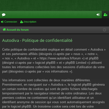
or
Connexion
Inscription
on
ns
u
ne
cri
Accueil du forum
m
xi
pti
Autodiva - Politique de confidentialité
s
on
on
Cette politique de confidentialité explique en détail comment « Autodiva »
et ses partenaires affiliés (désignés ci-après par « nous », « notre »,
« nos », « Autodiva » et « https://www.autodiva.fr/forum ») et phpBB
(désigné ci-après par « logiciel phpBB » et « phpBB Limited ») utilisent
toutes les informations collectées lors des sessions d’utilisation de votre
part (désignées ci-après par « vos informations »).
Vos informations sont collectées de deux manières différentes.
Premièrement, en naviguant sur « Autodiva », le logiciel phpBB génèrera
un certain nombre de cookies qui sont de petits fichiers téléchargés
temporairement par le navigateur internet de votre ordinateur. Les deux
premiers cookies ne contiennent qu’un identifiant utilisateur et un
identifiant anonyme de session qui vous sont automatiquement assignés
par le logiciel phpBB. Un troisième cookie sera créé lors de votre