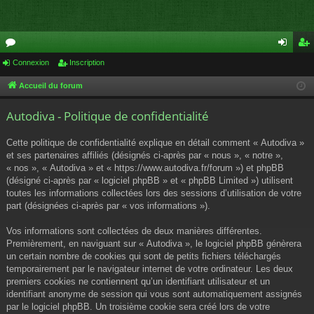
or
Connexion
Inscription
on
ns
u
ne
cri
Accueil du forum
m
xi
pti
Autodiva - Politique de confidentialité
s
on
on
Cette politique de confidentialité explique en détail comment « Autodiva »
et ses partenaires affiliés (désignés ci-après par « nous », « notre »,
« nos », « Autodiva » et « https://www.autodiva.fr/forum ») et phpBB
(désigné ci-après par « logiciel phpBB » et « phpBB Limited ») utilisent
toutes les informations collectées lors des sessions d’utilisation de votre
part (désignées ci-après par « vos informations »).
Vos informations sont collectées de deux manières différentes.
Premièrement, en naviguant sur « Autodiva », le logiciel phpBB génèrera
un certain nombre de cookies qui sont de petits fichiers téléchargés
temporairement par le navigateur internet de votre ordinateur. Les deux
premiers cookies ne contiennent qu’un identifiant utilisateur et un
identifiant anonyme de session qui vous sont automatiquement assignés
par le logiciel phpBB. Un troisième cookie sera créé lors de votre