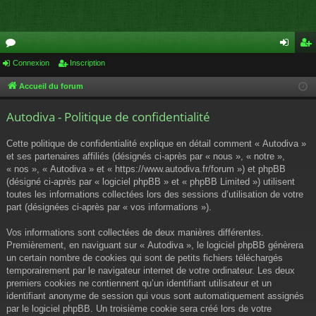
or
Connexion
Inscription
on
ns
u
ne
cri
Accueil du forum
m
xi
pti
Autodiva - Politique de confidentialité
s
on
on
Cette politique de confidentialité explique en détail comment « Autodiva »
et ses partenaires affiliés (désignés ci-après par « nous », « notre »,
« nos », « Autodiva » et « https://www.autodiva.fr/forum ») et phpBB
(désigné ci-après par « logiciel phpBB » et « phpBB Limited ») utilisent
toutes les informations collectées lors des sessions d’utilisation de votre
part (désignées ci-après par « vos informations »).
Vos informations sont collectées de deux manières différentes.
Premièrement, en naviguant sur « Autodiva », le logiciel phpBB génèrera
un certain nombre de cookies qui sont de petits fichiers téléchargés
temporairement par le navigateur internet de votre ordinateur. Les deux
premiers cookies ne contiennent qu’un identifiant utilisateur et un
identifiant anonyme de session qui vous sont automatiquement assignés
par le logiciel phpBB. Un troisième cookie sera créé lors de votre